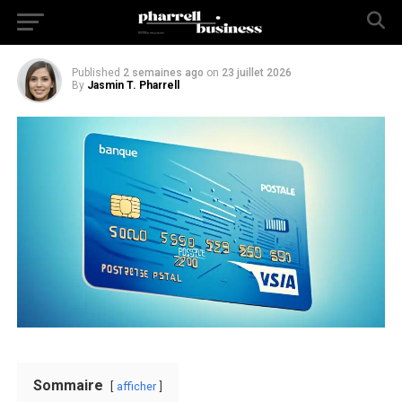
2023
Published
2 semaines ago
on
23 juillet 2026
By
Jasmin T. Pharrell
Sommaire
afficher