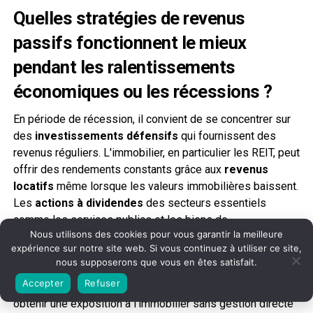
Quelles stratégies de revenus
passifs fonctionnent le mieux
pendant les ralentissements
économiques ou les récessions ?
En période de récession, il convient de se concentrer sur
des
investissements défensifs
qui fournissent des
revenus réguliers. L'immobilier, en particulier les REIT, peut
offrir des rendements constants grâce aux
revenus
locatifs
même lorsque les valeurs immobilières baissent.
Les
actions à dividendes
des secteurs essentiels
comme les services publics et les biens de
Nous utilisons des cookies pour vous garantir la meilleure
consommation de base ont tendance à maintenir leurs
expérience sur notre site web. Si vous continuez à utiliser ce site,
versements pendant les ralentissements. Vous pouvez
nous supposerons que vous en êtes satisfait.
également diversifier en combinant les deux stratégies –
Accepter
Refuser
investir dans des REIT qui versent des dividendes pour
obtenir une exposition à l'immobilier sans gestion directe