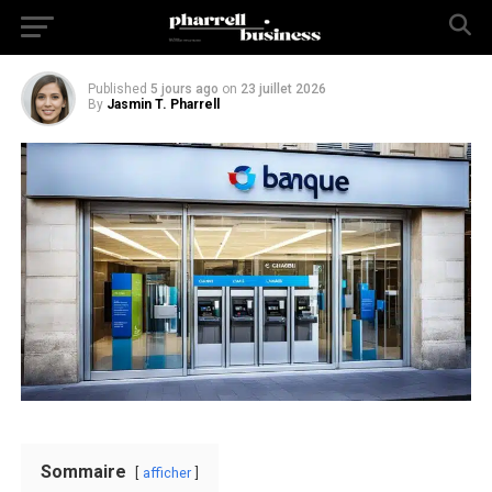
France
Published
5 jours ago
on
23 juillet 2026
By
Jasmin T. Pharrell
Sommaire
afficher