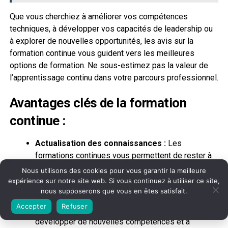
Que vous cherchiez à améliorer vos compétences
techniques, à développer vos capacités de leadership ou
à explorer de nouvelles opportunités, les avis sur la
formation continue vous guident vers les meilleures
options de formation. Ne sous-estimez pas la valeur de
l’apprentissage continu dans votre parcours professionnel.
Avantages clés de la formation
continue :
Actualisation des connaissances :
Les
formations continues vous permettent de rester à
jour avec les dernières avancées et les meilleures
Nous utilisons des cookies pour vous garantir la meilleure
pratiques de votre domaine.
expérience sur notre site web. Si vous continuez à utiliser ce site,
nous supposerons que vous en êtes satisfait.
Amélioration des compétences :
Les
Accepter
Refuser
programmes de formation continue vous aident à
développer de nouvelles compétences et à