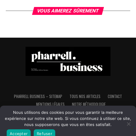
VOUS AIMEREZ SÛREMENT
PHARRELL BUSINESS – SITEMAP
TOUS NOS ARTICLES
CONTACT
MENTIONS LÉGALES
NOTRE MÉTHODOLOGIE
Nous utilisons des cookies pour vous garantir la meilleure
expérience sur notre site web. Si vous continuez à utiliser ce site,
nous supposerons que vous en êtes satisfait.
Copyright © Pharrell Business - Tous droits réservés - Made in France,
Fait avec ♥ et avec beaucoup d'♥ pour l'indépendance et la liberté
Accepter
Refuser