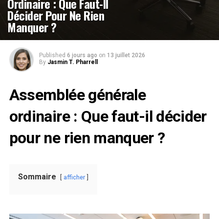
Ordinaire : Que Faut-Il
Décider Pour Ne Rien
Manquer ?
Published
6 jours ago
on
13 juillet 2026
By
Jasmin T. Pharrell
Assemblée générale
ordinaire : Que faut-il décider
pour ne rien manquer ?
Sommaire
afficher