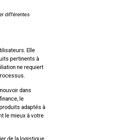
er différentes
lisateurs. Elle
its pertinents à
liation ne requiert
 processus.
mouvoir dans
inance, le
produits adaptés à
t le mieux à votre
er de la logistique