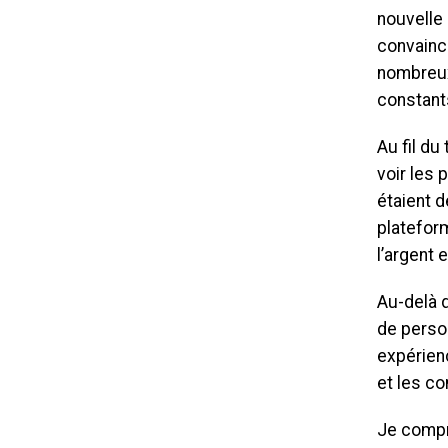
nouvelle 
convaincu
nombreux
constant
Au fil du
voir les
étaient 
plateform
l’argent e
Au-delà 
de perso
expérienc
et les co
Je compr