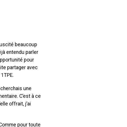
a suscité beaucoup
éjà entendu parler
opportunité pour
aite partager avec
 1TPE.
e cherchais une
ntaire. C’est à ce
e offrait, j’ai
. Comme pour toute