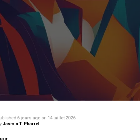
ublished
6 jours ago
on
14 juillet 2026
y
Jasmin T. Pharrell
eur,