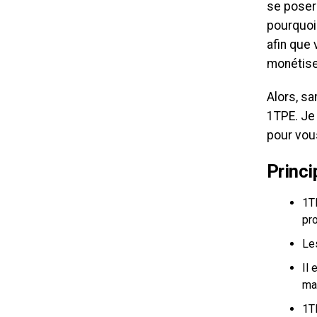
se poser 
pourquoi 
afin que 
monétise
Alors, sa
1TPE. Je
pour vous
Princi
1TP
pr
Le
Il 
ma
1T