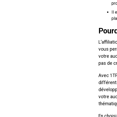
pr
Il 
pl
Pourq
L’affilia
vous per
votre aud
pas de cr
Avec 1TP
différent
développ
votre au
thématiq
En choisi