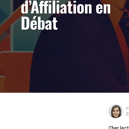
d’Affiliation en
Débat
P
B
Cher lect