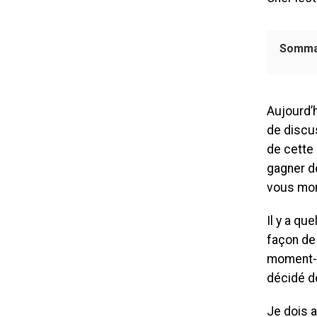
Somma
Aujourd’h
de discus
de cette
gagner de
vous mon
Il y a qu
façon de
moment-là
décidé d
Je dois 