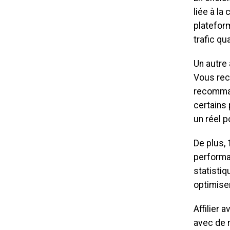
liée à la
platefor
trafic qu
Un autre 
Vous rec
recomman
certains 
un réel p
De plus, 
performa
statistiq
optimise
Affilier 
avec de 