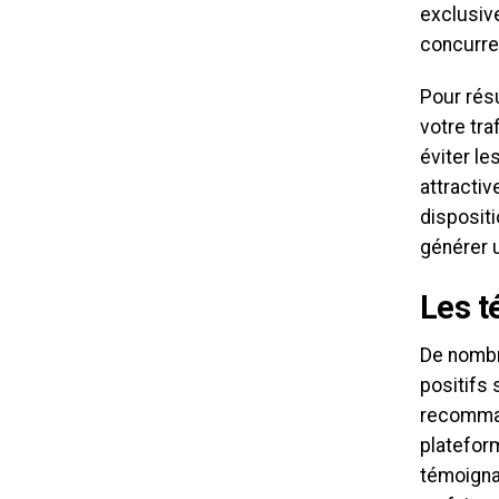
exclusiv
concurren
Pour résu
votre tr
éviter le
attractiv
disposit
générer u
Les t
De nombr
positifs 
recommand
plateform
témoigna