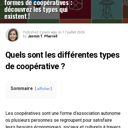
formes de coopératives :
découvrez les types qui
existent !
Published
2 jours ago
on
17 juillet 2026
By
Jasmin T. Pharrell
Quels sont les différentes types
de coopérative ?
Sommaire
afficher
Les coopératives sont une forme d’association autonome
où plusieurs personnes se regroupent pour satisfaire
leurs besoins économiques, sociaux et culturels à travers